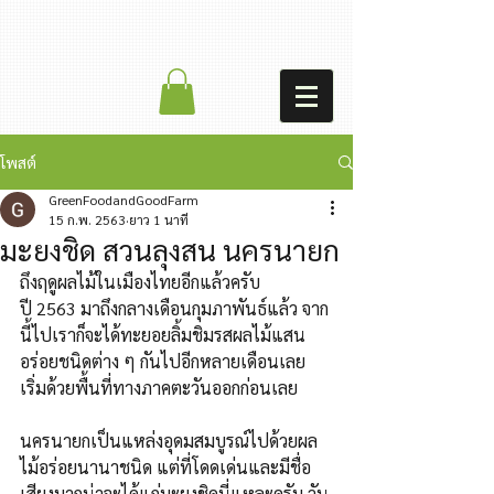
โพสต์
GreenFoodandGoodFarm
15 ก.พ. 2563
ยาว 1 นาที
มะยงชิด สวนลุงสน นครนายก
ถึงฤดูผลไม้ในเมืองไทยอีกแล้วครับ
ปี 2563 มาถึงกลางเดือนกุมภาพันธ์แล้ว จาก
นี้ไปเราก็จะได้ทะยอยลิ้มชิมรสผลไม้แสน
อร่อยชนิดต่าง ๆ กันไปอีกหลายเดือนเลย 
เริ่มด้วยพื้นที่ทางภาคตะวันออกก่อนเลย
นครนายกเป็นแหล่งอุดมสมบูรณ์ไปด้วยผล
ไม้อร่อยนานาชนิด แต่ที่โดดเด่นและมีชื่อ
เสียงมากน่าจะได้แก่มะยงชิดนี่แหละครับ วัน